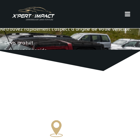
X’PERT IMPACT intervient partout en France pour réparer les
impacts de grêle grâce au débosselage sans peinture.
Retrouvez rapidement l’aspect d’origine de votre véhicule.
– Devis gratuit
–
Intervention rapide
– Partout en France
Obtenir Un Devis
Gratuit