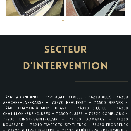
SECTEUR
D’INTERVENTION
74360 ABONDANCE – 73200 ALBERTVILLE – 74290 ALEX – 74300
ARÂCHES-LA-FRASSE – 73270 BEAUFORT – 74500 BERNEX –
74400 CHAMONIX-MONT-BLANC – 74390 CHÂTEL – 74300
CHÂTILLON-SUR-CLUSES – 74300 CLUSES – 74920 COMBLOUX –
74230 DINGY-SAINT-CLAIR – 74700 DOMANCY – 74210
DOUSSARD – 74210 FAVERGES-SEYTHENEX – 73460 FRONTENEX
– 73200 GILLY-SUR-ISÈRE – 74130 GLIÈRES-VAL-DE-BORNE –