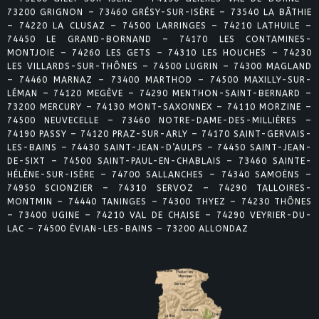
73200 GRIGNON – 73460 GRÉSY-SUR-ISÈRE – 73540 LA BÂTHIE
– 74220 LA CLUSAZ – 74500 LARRINGES – 74210 LATHUILE –
74450 LE GRAND-BORNAND – 74170 LES CONTAMINES-
MONTJOIE – 74260 LES GETS – 74310 LES HOUCHES – 74230
LES VILLARDS-SUR-THÔNES – 74500 LUGRIN – 74300 MAGLAND
– 74460 MARNAZ – 73400 MARTHOD – 74500 MAXILLY-SUR-
LÉMAN – 74120 MEGÈVE – 74290 MENTHON-SAINT-BERNARD –
73200 MERCURY – 74130 MONT-SAXONNEX – 74110 MORZINE –
74500 NEUVECELLE – 73460 NOTRE-DAME-DES-MILLIÈRES –
74190 PASSY – 74120 PRAZ-SUR-ARLY – 74170 SAINT-GERVAIS-
LES-BAINS – 74430 SAINT-JEAN-D’AULPS – 74450 SAINT-JEAN-
DE-SIXT – 74500 SAINT-PAUL-EN-CHABLAIS – 73460 SAINTE-
HÉLÈNE-SUR-ISÈRE – 74700 SALLANCHES – 74340 SAMOËNS –
74950 SCIONZIER – 74310 SERVOZ – 74290 TALLOIRES-
MONTMIN – 74440 TANINGES – 74300 THYEZ – 74230 THÔNES
– 73400 UGINE – 74210 VAL DE CHAISE – 74290 VEYRIER-DU-
LAC – 74500 ÉVIAN-LES-BAINS – 73200 ALLONDAZ