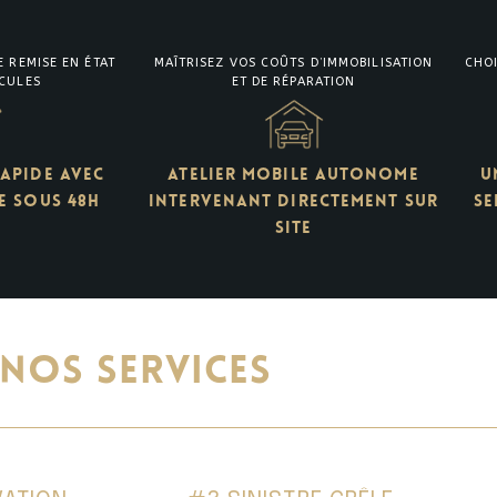
E REMISE EN ÉTAT
MAÎTRISEZ VOS COÛTS D’IMMOBILISATION
CHOI
ICULES
ET DE RÉPARATION
APIDE AVEC
ATELIER MOBILE AUTONOME
U
E SOUS 48H
INTERVENANT DIRECTEMENT SUR
SE
SITE
NOS SERVICES