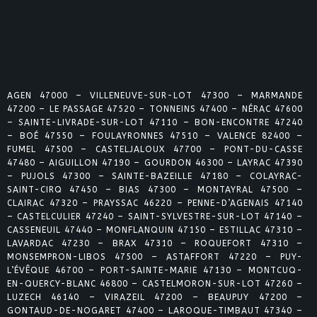
AGEN 47000 – VILLENEUVE-SUR-LOT 47300 – MARMANDE
47200 – LE PASSAGE 47520 – TONNEINS 47400 – NÉRAC 47600
– SAINTE-LIVRADE-SUR-LOT 47110 – BON-ENCONTRE 47240
– BOÉ 47550 – FOULAYRONNES 47510 – VALENCE 82400 –
FUMEL 47500 – CASTELJALOUX 47700 – PONT-DU-CASSE
47480 – AIGUILLON 47190 – GOURDON 46300 – LAYRAC 47390
– PUJOLS 47300 – SAINTE-BAZEILLE 47180 – COLAYRAC-
SAINT-CIRQ 47450 – BIAS 47300 – MONTAYRAL 47500 –
CLAIRAC 47320 – PRAYSSAC 46220 – PENNE-D’AGENAIS 47140
– CASTELCULIER 47240 – SAINT-SYLVESTRE-SUR-LOT 47140 –
CASSENEUIL 47440 – MONFLANQUIN 47150 – ESTILLAC 47310 –
LAVARDAC 47230 – BRAX 47310 – ROQUEFORT 47310 –
MONSEMPRON-LIBOS 47500 – ASTAFFORT 47220 – PUY-
L’ÉVÊQUE 46700 – PORT-SAINTE-MARIE 47130 – MONTCUQ-
EN-QUERCY-BLANC 46800 – CASTELMORON-SUR-LOT 47260 –
LUZECH 46140 – VIRAZEIL 47200 – BEAUPUY 47200 –
GONTAUD-DE-NOGARET 47400 – LAROQUE-TIMBAUT 47340 –