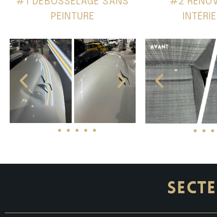
#1 DÉBOSSELAGE SANS
#2 RÉNO
PEINTURE
INTÉRI
SECTE